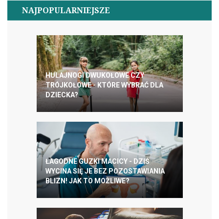
NAJPOPULARNIEJSZE
HULAJNOGI DWUKOŁOWE CZY
TRÓJKOŁOWE - KTÓRE WYBRAĆ DLA
DZIECKA?
ŁAGODNE GUZKI MACICY - DZIŚ
WYCINA SIĘ JE BEZ POZOSTAWIANIA
BLIZN! JAK TO MOŻLIWE?