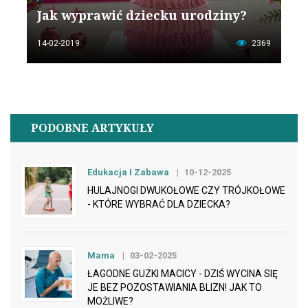
Jak wyprawić dziecku urodziny?
14-02-2019
2369
PODOBNE ARTYKUŁY
Edukacja I Zabawa
10-12-2025
HULAJNOGI DWUKOŁOWE CZY TRÓJKOŁOWE
- KTÓRE WYBRAĆ DLA DZIECKA?
Mama
03-02-2025
ŁAGODNE GUZKI MACICY - DZIŚ WYCINA SIĘ
JE BEZ POZOSTAWIANIA BLIZN! JAK TO
MOŻLIWE?