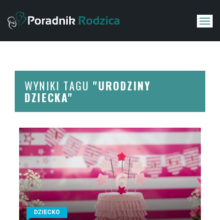
WYNIKI TAGU
"URODZINY
DZIECKA"
DZIECKO