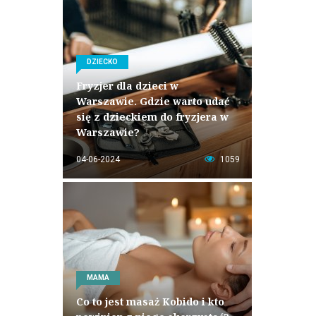
DZIECKO
Fryzjer dla dzieci w
Warszawie. Gdzie warto udać
się z dzieckiem do fryzjera w
Warszawie?
04-06-2024
1059
MAMA
Co to jest masaż Kobido i kto