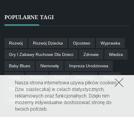
POPULARNE TAGI
Rozwój
Rozwój Dziecka
Ojcostwo
Wyprawka
Gry I Zabawy Ruchowe Dla Dzieci
Zdrowie
Wiedza
Baby Blues
Niemowlę
Impreza Urodzinowa
Połóg
Kraków
Dzieci
Edukacja
Alergia
Nasza strona internetowa używa plików cookies
Pierwszy Trymestr
Badania
RKO
(tzw. ciasteczka) w celach statystycznych,
reklamowych oraz funkcjonalnych. Dzięki nim
Zakrztuszenie
Wyobraźnia
możemy indywidualnie dostosować stronę do
twoich potrzeb.
© 2026 All Rights Reserved.