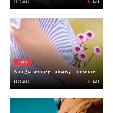
22-10-2019
3311
CIĄŻA
Alergia w ciąży - objawy i leczenie
16-05-2019
3293