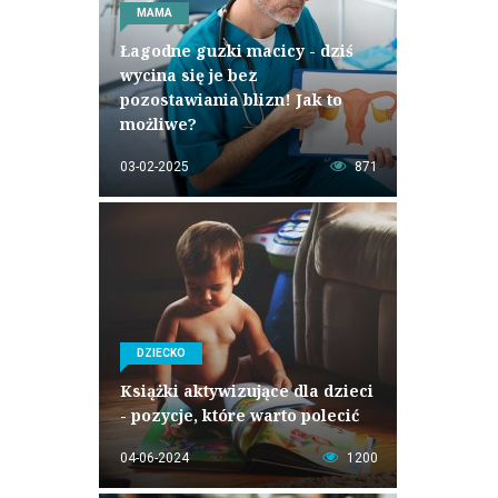
MAMA
Łagodne guzki macicy - dziś
wycina się je bez
pozostawiania blizn! Jak to
możliwe?
03-02-2025
871
DZIECKO
Książki aktywizujące dla dzieci
- pozycje, które warto polecić
04-06-2024
1200