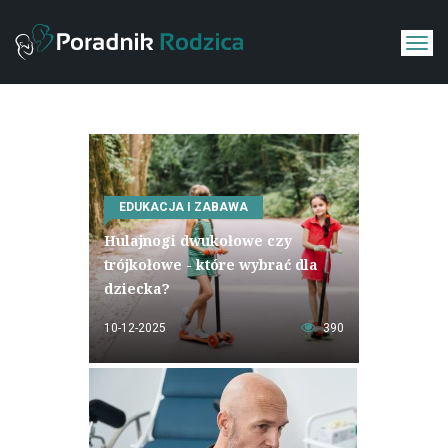
EDUKACJA I ZABAWA
Hulajnogi dwukołowe czy
trójkołowe - które wybrać dla
dziecka?
10-12-2025
390