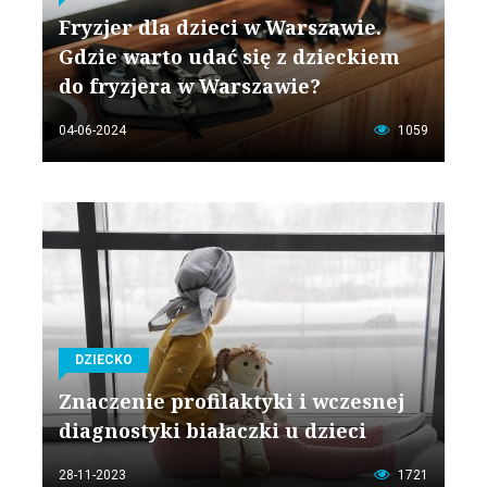
Fryzjer dla dzieci w Warszawie.
Gdzie warto udać się z dzieckiem
do fryzjera w Warszawie?
04-06-2024
1059
DZIECKO
Znaczenie profilaktyki i wczesnej
diagnostyki białaczki u dzieci
28-11-2023
1721